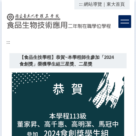
:::
網站導覽
｜
東大首頁
跳
到
主
要
內
容
:::
區
【食品生技學程】恭賀~本學程師生參加「2024
食創獎」榮獲學生組三星獎、二星獎